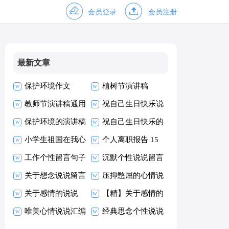
会员登录
会员注册
最新文章
保护环境作文
植树节演讲稿
教师节演讲稿通用
祝自己生日快乐说
15篇
保护环境的演讲稿
说
祝自己生日快乐的
小学生祖国在我心
说说
个人离职报告 15
中演讲稿范文
工作个性留言句子
篇
沉默个性说说留言
汇总（精选80
关于想念说说留言
（通用30句）
压抑憋屈的心情说
句）
大全60句
关于感情的说说
说15篇
【精】关于感情的
【热门】
唯美心情说说汇编
说说
经典思念个性说说
15篇
留言大全100句