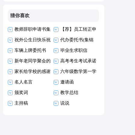
猜你喜欢
教师辞职申请书集
【荐】员工转正申
合15篇
祝外公生日快乐祝
请书
代办委托书(集锦
福语
车辆上牌委托书
15篇)
毕业生求职信
新年老同学聚会的
【热】
高考考生考试承诺
祝酒词
家长给学校的感谢
书15篇
六年级数学第一学
信
名人名言
期教学工作总结
邀请函
颁奖词
教学总结
主持稿
说说