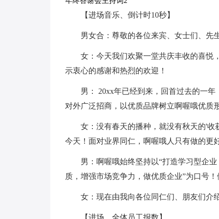
年终答谢会主持词2
【进场音乐、倒计时10秒】
男女合：尊敬的各位来宾、女士们、先生
女：今天我们欢聚一堂共庆丰收的喜悦
示衷心的感谢和热烈的欢迎！
男： 20xx年已经到来，回首过去的
对外广泛招商，以优质品牌树立啊喔哦优质
女：没有春天的播种，就没有秋天的'收获
今天！面对业界同仁，啊喔哦人只有做的更
男：啊喔哦始终坚持以“打造学习型企业
质，增强市场竞争力，做优质企业”为口号！
女：现在由我向各位同仁们、朋友们介
【进场，全体员工报数】