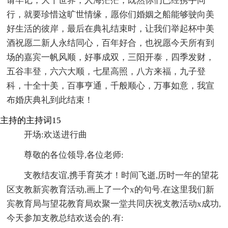
请牢记，大千世界，人海茫茫，既然你们已经携手同
行，就要珍惜这旷世情缘，愿你们婚姻之船能够驶向美
好生活的彼岸，最后在典礼结束时，让我们举起杯中美
酒祝愿二新人永结同心，百年好合，也祝愿今天所有到
场的嘉宾一帆风顺，好事成双，三阳开泰，四季发财，
五谷丰登，六六大顺，七星高照，八方来福，九子登
科，十全十美，百事亨通，千般顺心，万事如意，我宣
布婚庆典礼到此结束！
主持的主持词15
开场:欢送进行曲
尊敬的各位领导,各位老师:
支教结友谊,携手育英才！时间飞逝,历时一年的望花
区支教新宾教育活动,画上了一个x的句号.在这里我们新
宾教育局与望花教育局欢聚一堂共同庆祝支教活动x成功,
今天参加支教总结欢送会的.有: