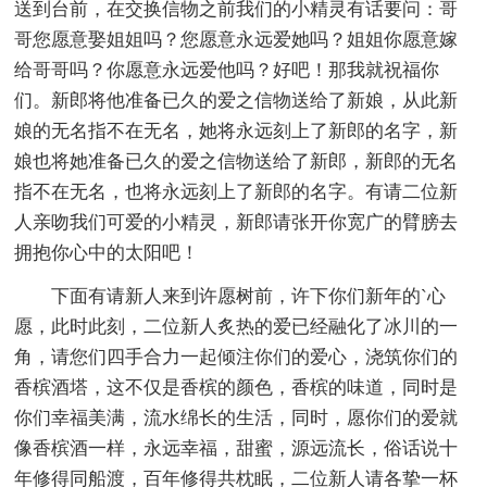
送到台前，在交换信物之前我们的小精灵有话要问：哥
哥您愿意娶姐姐吗？您愿意永远爱她吗？姐姐你愿意嫁
给哥哥吗？你愿意永远爱他吗？好吧！那我就祝福你
们。新郎将他准备已久的爱之信物送给了新娘，从此新
娘的无名指不在无名，她将永远刻上了新郎的名字，新
娘也将她准备已久的爱之信物送给了新郎，新郎的无名
指不在无名，也将永远刻上了新郎的名字。有请二位新
人亲吻我们可爱的小精灵，新郎请张开你宽广的臂膀去
拥抱你心中的太阳吧！
下面有请新人来到许愿树前，许下你们新年的`心
愿，此时此刻，二位新人炙热的爱已经融化了冰川的一
角，请您们四手合力一起倾注你们的爱心，浇筑你们的
香槟酒塔，这不仅是香槟的颜色，香槟的味道，同时是
你们幸福美满，流水绵长的生活，同时，愿你们的爱就
像香槟酒一样，永远幸福，甜蜜，源远流长，俗话说十
年修得同船渡，百年修得共枕眠，二位新人请各挚一杯