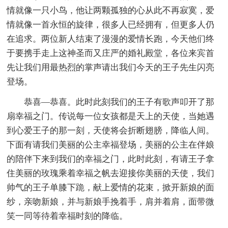
情就像一只小鸟，他让两颗孤独的心从此不再寂寞，爱
情就像一首永恒的旋律，很多人已经拥有，但更多人仍
在追求。两位新人结束了漫漫的爱情长跑，今天他们终
于要携手走上这神圣而又庄严的婚礼殿堂，各位来宾首
先让我们用最热烈的掌声请出我们今天的王子先生闪亮
登场。
恭喜—恭喜。此时此刻我们的王子有歌声叩开了那
扇幸福之门。传说每一位女孩都是天上的天使，当她遇
到心爱王子的那一刻，天使将会折断翅膀，降临人间。
下面有请我们美丽的公主幸福登场，美丽的公主在伴娘
的陪伴下来到我们的幸福之门，此时此刻，有请王子拿
住美丽的玫瑰乘着幸福之帆去迎接你美丽的天使，我们
帅气的王子单膝下跪，献上爱情的花束，掀开新娘的面
纱，亲吻新娘，并与新娘手挽着手，肩并着肩，面带微
笑一同等待着幸福时刻的降临。