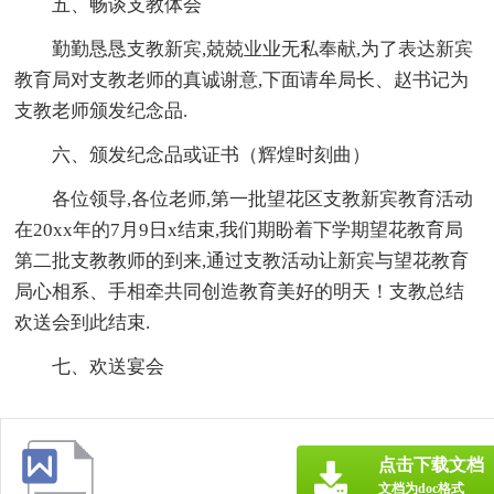
五、畅谈支教体会
勤勤恳恳支教新宾,兢兢业业无私奉献,为了表达新宾
教育局对支教老师的真诚谢意,下面请牟局长、赵书记为
支教老师颁发纪念品.
六、颁发纪念品或证书（辉煌时刻曲）
各位领导,各位老师,第一批望花区支教新宾教育活动
在20xx年的7月9日x结束,我们期盼着下学期望花教育局
第二批支教教师的到来,通过支教活动让新宾与望花教育
局心相系、手相牵共同创造教育美好的明天！支教总结
欢送会到此结束.
七、欢送宴会
点击下载文档
文档为doc格式