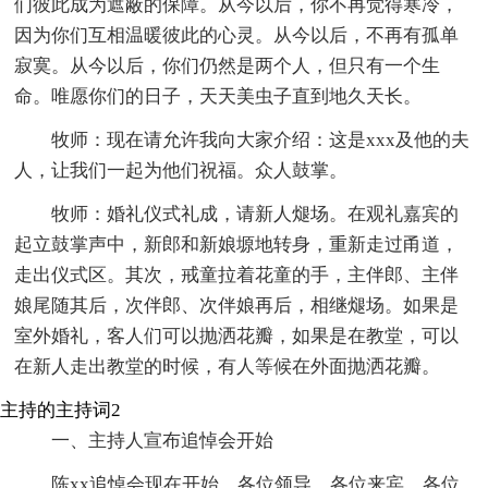
们彼此成为遮蔽的保障。从今以后，你不再觉得寒冷，
因为你们互相温暖彼此的心灵。从今以后，不再有孤单
寂寞。从今以后，你们仍然是两个人，但只有一个生
命。唯愿你们的日子，天天美虫子直到地久天长。
牧师：现在请允许我向大家介绍：这是xxx及他的夫
人，让我们一起为他们祝福。众人鼓掌。
牧师：婚礼仪式礼成，请新人煺场。在观礼嘉宾的
起立鼓掌声中，新郎和新娘塬地转身，重新走过甬道，
走出仪式区。其次，戒童拉着花童的手，主伴郎、主伴
娘尾随其后，次伴郎、次伴娘再后，相继煺场。如果是
室外婚礼，客人们可以抛洒花瓣，如果是在教堂，可以
在新人走出教堂的时候，有人等候在外面抛洒花瓣。
主持的主持词2
一、主持人宣布追悼会开始
陈xx追悼会现在开始。各位领导、各位来宾，各位