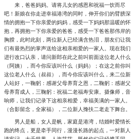
来，爸爸妈妈。请将儿女的感恩和祝福一饮而尽
吧！新娘在你走进幸福港湾的同时，伸开你们的臂膀深
情的拥抱一下你亲爱的妈妈，感受一下妈妈那温暖的怀
抱，再拥抱一下你亲爱的爸爸，感受一下爸爸那伟岸的
胸膛，此时此刻，两位新人已经满含热泪，朋友们让我
们有最热烈的掌声送给这相亲相爱的一家人。现在我们
进行改口认亲，请问新郎在此之前叫前面这位老人什么
（阿姨），而今你应该叫什么（妈妈）；在这之前你叫
这位老人什么（叔叔），而今你应该叫什么，来二位新
人站好，一鞠躬：感谢父母养育之恩，二鞠躬：感谢父
母养育成人，三鞠躬：祝福二老福寿安康。摄像师，音
响师，让我们记录下这相亲相爱，幸福美满的一家人。
（合影留念，全家福），二位新人搀扶二老走下舞台。
男人是船，女人是帆，家庭是港湾，结婚时爱情长
跑的终点，更是牵手同行，漫漫长路的起点，一对新人