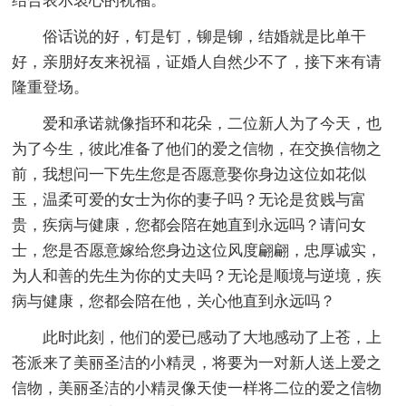
结合表示衷心的祝福。
俗话说的好，钉是钉，铆是铆，结婚就是比单干
好，亲朋好友来祝福，证婚人自然少不了，接下来有请
隆重登场。
爱和承诺就像指环和花朵，二位新人为了今天，也
为了今生，彼此准备了他们的爱之信物，在交换信物之
前，我想问一下先生您是否愿意娶你身边这位如花似
玉，温柔可爱的女士为你的妻子吗？无论是贫贱与富
贵，疾病与健康，您都会陪在她直到永远吗？请问女
士，您是否愿意嫁给您身边这位风度翩翩，忠厚诚实，
为人和善的先生为你的丈夫吗？无论是顺境与逆境，疾
病与健康，您都会陪在他，关心他直到永远吗？
此时此刻，他们的爱已感动了大地感动了上苍，上
苍派来了美丽圣洁的小精灵，将要为一对新人送上爱之
信物，美丽圣洁的小精灵像天使一样将二位的爱之信物