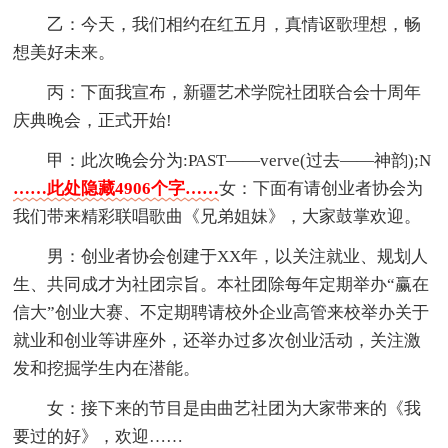
乙：今天，我们相约在红五月，真情讴歌理想，畅
想美好未来。
丙：下面我宣布，新疆艺术学院社团联合会十周年
庆典晚会，正式开始!
甲：此次晚会分为:PAST——verve(过去——神韵);N
……此处隐藏4906个字……
女：下面有请创业者协会为
我们带来精彩联唱歌曲《兄弟姐妹》，大家鼓掌欢迎。
男：创业者协会创建于XX年，以关注就业、规划人
生、共同成才为社团宗旨。本社团除每年定期举办“赢在
信大”创业大赛、不定期聘请校外企业高管来校举办关于
就业和创业等讲座外，还举办过多次创业活动，关注激
发和挖掘学生内在潜能。
女：接下来的节目是由曲艺社团为大家带来的《我
要过的好》，欢迎……