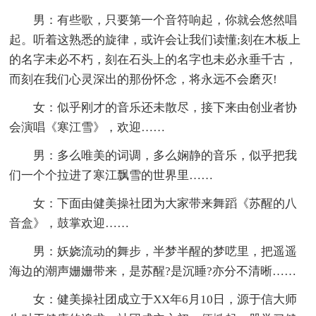
男：有些歌，只要第一个音符响起，你就会悠然唱
起。听着这熟悉的旋律，或许会让我们读懂;刻在木板上
的名字未必不朽，刻在石头上的名字也未必永垂千古，
而刻在我们心灵深出的那份怀念，将永远不会磨灭!
女：似乎刚才的音乐还未散尽，接下来由创业者协
会演唱《寒江雪》，欢迎……
男：多么唯美的词调，多么娴静的音乐，似乎把我
们一个个拉进了寒江飘雪的世界里……
女：下面由健美操社团为大家带来舞蹈《苏醒的八
音盒》，鼓掌欢迎……
男：妖娆流动的舞步，半梦半醒的梦呓里，把遥遥
海边的潮声姗姗带来，是苏醒?是沉睡?亦分不清晰……
女：健美操社团成立于XX年6月10日，源于信大师