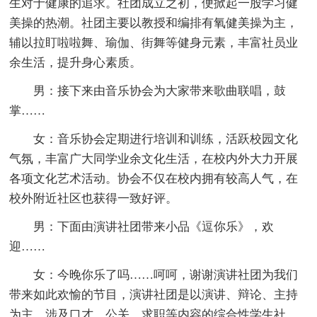
生对于健康的追求。社团成立之初，便掀起一股学习健
美操的热潮。社团主要以教授和编排有氧健美操为主，
辅以拉盯啦啦舞、瑜伽、街舞等健身元素，丰富社员业
余生活，提升身心素质。
男：接下来由音乐协会为大家带来歌曲联唱，鼓
掌……
女：音乐协会定期进行培训和训练，活跃校园文化
气氛，丰富广大同学业余文化生活，在校内外大力开展
各项文化艺术活动。协会不仅在校内拥有较高人气，在
校外附近社区也获得一致好评。
男：下面由演讲社团带来小品《逗你乐》，欢
迎……
女：今晚你乐了吗……呵呵，谢谢演讲社团为我们
带来如此欢愉的节目，演讲社团是以演讲、辩论、主持
为主，涉及口才、公关、求职等内容的综合性学生社