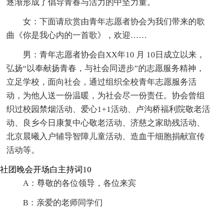
逐渐形成了倡导青春与活力的中坚力量。
女：下面请欣赏由青年志愿者协会为我们带来的歌
曲《你是我心内的一首歌》，欢迎……
男：青年志愿者协会自XX年10 月 10日成立以来，
弘扬“以奉献扬青春，与社会同进步”的志愿服务精神，
立足学校，面向社会，通过组织全校青年志愿服务活
动，为他人送一份温暖，为社会尽一份责任。协会曾组
织过校园禁烟活动、爱心1+1活动、卢沟桥福利院敬老活
动、良乡今日康复中心敬老活动、济慈之家助残活动、
北京晨曦入户辅导智障儿童活动、造血干细胞捐献宣传
活动等。
社团晚会开场白主持词10
A：尊敬的各位领导，各位来宾
B：亲爱的老师同学们