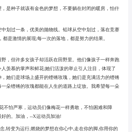
望，是种子就该有金色的梦想，不要躺在封闭的暖房，怕什
空中划过一条，优美的抛物线。铅球从空中划过，落在竞赛
，都是激情的展现;每一次的落地，都是努力的结果。
田野，但许多女孩子却活跃在田野里。他们像孩子一样奔跑
人羡慕的掌声和鲜花;她们活泼的举止引人注目，体现了
神，她们是球场上盛开的铿锵玫瑰，她们是充满活力的铿锵
每一朵铿锵的玫瑰都能在人生的道路上绽放。我希望每一朵
梅花不怕严寒，运动员们像梅花一样勇敢，不怕困难和障
的。加油，--X运动员加油!
信念,转变为运行,燃烧的梦想在你心中,走在你的脚,你用你的