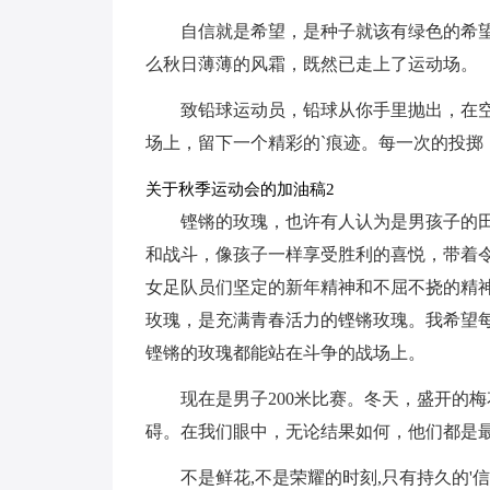
自信就是希望，是种子就该有绿色的希
么秋日薄薄的风霜，既然已走上了运动场。
致铅球运动员，铅球从你手里抛出，在
场上，留下一个精彩的`痕迹。每一次的投掷
关于秋季运动会的加油稿2
铿锵的玫瑰，也许有人认为是男孩子的
和战斗，像孩子一样享受胜利的喜悦，带着令
女足队员们坚定的新年精神和不屈不挠的精
玫瑰，是充满青春活力的铿锵玫瑰。我希望
铿锵的玫瑰都能站在斗争的战场上。
现在是男子200米比赛。冬天，盛开的
碍。在我们眼中，无论结果如何，他们都是最好
不是鲜花,不是荣耀的时刻,只有持久的'