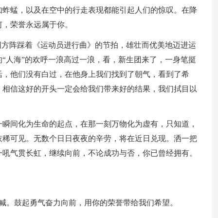
如蚱蜢，以及在空中的行走表现都能引起人们的惊叹。在降
何，荣誉永远属于你。
表团方阵踩着《运动员进行曲》的节拍，雄壮而优美地迈进运
“人海”的欢呼一浪高过一浪，看，新生团来了，一身笔挺
活，他们没有白过，在他身上我们找到了朝气，看到了希
，相信这好的开头一定会给我们带来好的结果，我们拭目以
一瞬间化为生命的起点，在那一刻万物化为虚有，只知道，
依稀可见。无数个日日夜夜的辛劳，将在近日兑现。洒一把
一吼气贯长虹，继续向前，不论成功与否，你已曾经拥有。
呼喊。鼓起勇气奋力向前，用你的荣誉带给我们希望。