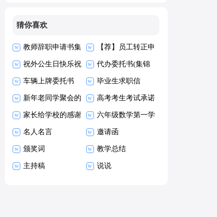
猜你喜欢
教师辞职申请书集
【荐】员工转正申
合15篇
祝外公生日快乐祝
请书
代办委托书(集锦
福语
车辆上牌委托书
15篇)
毕业生求职信
新年老同学聚会的
【热】
高考考生考试承诺
祝酒词
家长给学校的感谢
书15篇
六年级数学第一学
信
名人名言
期教学工作总结
邀请函
颁奖词
教学总结
主持稿
说说