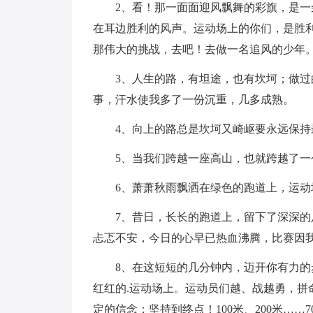
2、看！那一面面迎风飘舞的彩旗，是
在耳边胜利的风声。运动场上的你们，是胜
那伟大的挑战，去吧！去做一名追风的少年
3、人生的路，有坦途，也有坎坷；做
事，汗水使我多了一份沉重，几多成熟。
4、向上的路总是坎坷又崎岖要永远保
5、当我们跨越一座高山，也就跨越了一
6、萧萧秋雨飘洒在绿色的跑道上，运
7、昔日，长长的跑道上，留下了深深
忐忑不安，今日的心早已热血沸腾，比赛因
8、在这短短的几分钟内，迈开你有力
红红的.运动场上。运动员们越、战越勇，拼
定的信念：坚持到终点！100米、200米……