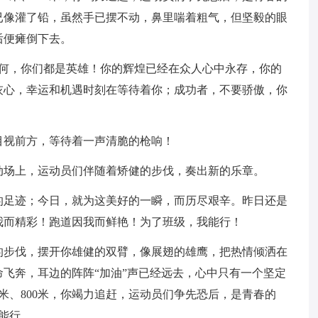
已像灌了铅，虽然手已摆不动，鼻里喘着粗气，但坚毅的眼
后便瘫倒下去。
如何，你们都是英雄！你的辉煌已经在众人心中永存，你的
灰心，幸运和机遇时刻在等待着你；成功者，不要骄傲，你
目视前方，等待着一声清脆的枪响！
动场上，运动员们伴随着矫健的步伐，奏出新的乐章。
的足迹；今日，就为这美好的一瞬，而历尽艰辛。昨日还是
我而精彩！跑道因我而鲜艳！为了班级，我能行！
的步伐，摆开你雄健的双臂，像展翅的雄鹰，把热情倾洒在
飞奔，耳边的阵阵“加油”声已经远去，心中只有一个坚定
00米、800米，你竭力追赶，运动员们争先恐后，是青春的
能行。