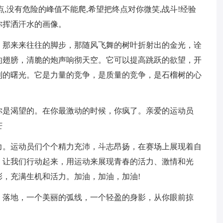
,没有危险的峰值不能爬,希望把终点对你微笑,战斗!经验
你挥洒汗水的画像。
，那来来往往的脚步，那随风飞舞的树叶折射出的金光，诠
的翅膀，清脆的炮声响彻天空。它可以提高跳跃的欲望，开
利的曙光。它是力量的竞争，是质量的竞争，是石榴树的心
你是渴望的。在你最激动的时候，你疯了。亲爱的运动员
芒
力。运动员们个个精力充沛，斗志昂扬，在赛场上展现着自
，让我们行动起来，用运动来展现青春的活力、激情和光
，充满生机和活力。加油，加油，加油!
、落地，一个美丽的弧线，一个轻盈的身影，从你眼前掠