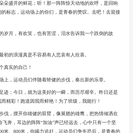
一朵朵盛开的鲜花；听！那一阵阵惊天动地的欢呼，是回响
利的标志，运动场上的你们，是青春的赞叹。去吧！去迎接
。
过的岁月，有欢笑，也有苦涩，泪水告诉我一个跌倒的故
持最初的浪漫真是不容易有人悲哀有人欣喜。
个真实的自己！
动场上，运动员们伴随着矫健的步伐，奏出新的乐章。
的足迹；今日，就为这美好的一瞬，而历尽艰辛。昨日还是
我而精彩！跑道因我而鲜艳！为了班级，我能行！
的步伐，摆开你雄健的双臂，像展翅的雄鹰，把热情倾洒在
命飞奔，耳边的阵阵“加油”声已经远去，心中只有一个坚
700米、800米，你竭力追赶，运动员们争先恐后，是青春的