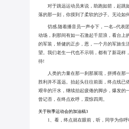
对于跳远运动员来说，助跑如箭，起跳
落的那一刻，你摸到了柔软的沙子。无论如
切感.随着播音员一声令下，一名--代
动场，刹那间有如一石激起千层浪，看台上的
的军装，矫健的正步，恩，一个月的军旅生
望。我们老生一代也不示弱，都有了新花样
待!
人类的力量在那一刹那展现，拼搏在那
胜利并不遥远。抬起头往往前面，终点线已
艰辛的汗水，继续抬起疲倦的脚步，爆发的
曾记否，在终点欢呼，震惊四周。
关于秋季运动会的加油稿3
1、看，终点就在眼前，听，同学为你