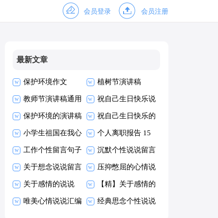
会员登录
会员注册
最新文章
保护环境作文
植树节演讲稿
教师节演讲稿通用
祝自己生日快乐说
15篇
保护环境的演讲稿
说
祝自己生日快乐的
小学生祖国在我心
说说
个人离职报告 15
中演讲稿范文
工作个性留言句子
篇
沉默个性说说留言
汇总（精选80
关于想念说说留言
（通用30句）
压抑憋屈的心情说
句）
大全60句
关于感情的说说
说15篇
【精】关于感情的
【热门】
唯美心情说说汇编
说说
经典思念个性说说
15篇
留言大全100句