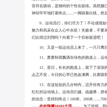
音符在跳动，是独特的个性在延续。虽然腿
神却牢牢地盯着终点……一脚踩着白线，然
9、运动员们，你们尽力了！不论成绩
魅力和风采在众人心中永驻！失败者，不要
们比得过刘翔吗？向着下一个目标挺进吧！
10、又是一组运动员上来了，一只只鹰
11、萧萧秋雨飘洒在绿色的跑道上，运
12、昔日，长长的跑道上，留下了深深
忐忑不安，今日的心早已热血沸腾，比赛因
13、在这短短的几分钟内，迈开你有力
红红的运动场上。运动员们越、战越勇，拼命
的信念：坚持到终点！100米、200米……7
……此处隐藏10101个字……
。为了班级，我