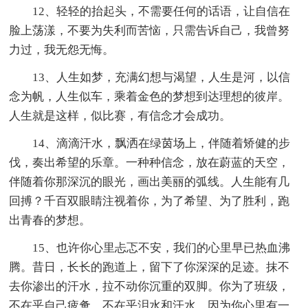
12、轻轻的抬起头，不需要任何的话语，让自信在
脸上荡漾，不要为失利而苦恼，只需告诉自己，我曾努
力过，我无怨无悔。
13、人生如梦，充满幻想与渴望，人生是河，以信
念为帆，人生似车，乘着金色的梦想到达理想的彼岸。
人生就是这样，似比赛，有信念才会成功。
14、滴滴汗水，飘洒在绿茵场上，伴随着矫健的步
伐，奏出希望的乐章。一种种信念，放在蔚蓝的天空，
伴随着你那深沉的眼光，画出美丽的弧线。人生能有几
回搏？千百双眼睛注视着你，为了希望、为了胜利，跑
出青春的梦想。
15、也许你心里忐忑不安，我们的心里早已热血沸
腾。昔日，长长的跑道上，留下了你深深的足迹。抹不
去你渗出的汗水，拉不动你沉重的双脚。你为了班级，
不在乎自己疲惫，不在乎泪水和汗水，因为你心里有一