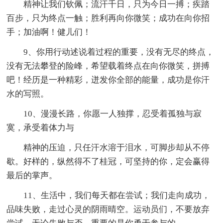
精神让我们钦佩；流汗千日，只为今日一搏；疾踏
百步，只为终点一触；胜利再向你微笑；成功在向你招
手；加油啊！健儿们！
9、你用行动述说着过程的重要，没有无尽的终点，
没有无法攀登的险峰，希望载着终点在向你微笑，拼搏
吧！经历是一种精彩，迸发你全部的能量，成功是你汗
水的写照。
10、漫漫长路，你愿一人独撑，忍受着孤独与寂
寞，承受着体力与
精神的压迫，只任汗水溶于泪水，可脚步却从不停
歇。好样的，纵然得不了桂冠，可坚持的你，定会赢得
最后的掌声。
11、生活中，我们每天都在尝试；我们走向成功，
品味失败，走过心灵的阴雨晴空。运动员们，不要放弃