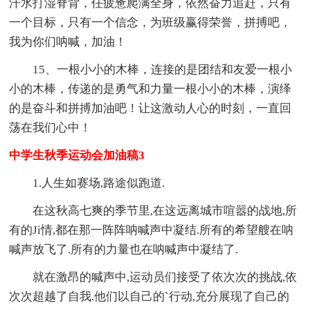
汗水打湿脊背，任疲惫爬满全身，依然奋力追赶，只有
一个目标，只有一个信念，为班级赢得荣誉，拼搏吧，
我为你们呐喊，加油！
15、一根小小的木棒，连接的是团结和友爱一根小
小的木棒，传递的是勇气和力量一根小小的木棒，演绎
的是奋斗和拼搏加油吧！让这激动人心的时刻，一直回
荡在我们心中！
中学生秋季运动会加油稿3
1.人生如赛场,路途似跑道.
在这秋高七爽的季节里,在这远离城市喧嚣的战地,所
有的Ji情,都在那一阵阵呐喊声中凝结.所有的希望艘在呐
喊声放飞了.所有的力量也在呐喊声中凝结了.
就在激昂的喊声中,运动员们接受了依次次的挑战,依
次次超越了自我.他们以自己的`行动,充分展现了自己的