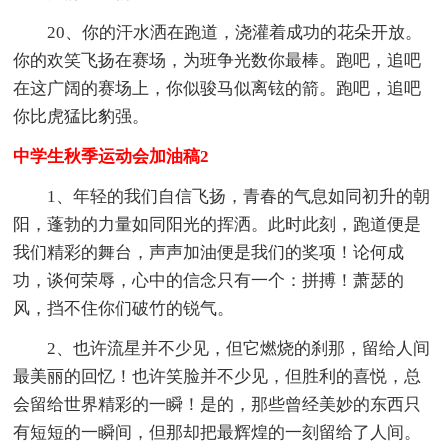
20、你的汗水洒在跑道，浇灌着成功的花朵开放。
你的欢笑飞扬在赛场，为班争光数你最棒。跑吧，追吧
在这广阔的赛场上，你似骏马似离铉的箭。跑吧，追吧
你比虎猛比豹强。
中学生秋季运动会加油稿2
1、年轻的我们自信飞扬，青春的气息如同初升的朝
阳，蓬勃的力量如同阳光的挥洒。此时此刻，跑道便是
我们精彩的舞台，声声加油便是我们的奖项！论何成
功，谈何荣辱，心中的信念只有一个：拼搏！萧瑟的
风，挡不住你们破竹的锐气。
2、也许流星并不少见，但它燃烧的刹那，留给人间
最美丽的回忆！也许笑脸并不少见，但胜利的喜悦，总
会留给世界精彩的一瞬！是的，那些曾经美妙的东西只
有短短的一瞬间，但那却把最辉煌的一刻留给了人间。