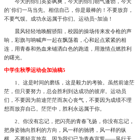
今天的你们英姿飒爽，今天的你们朝气蓬勃，今天
的`你们一马当先。相信自己，你是最棒的！不要放弃，
不要气馁。成功永远属于你们。运动员~加油！
晨风轻轻地唤醒骄阳，校园的操场传来发令枪的声
响，彩旗与呐喊声一起在飘荡着，心和起点紧紧的相
连，用青春和热血来铺洒白色的跑道，用激情点燃胜利
的曙光。
中学生秋季运动会加油稿5
1、这是时间的磨练，这是毅力的考验。虽然前途茫
茫，但只要努力，总会胜利到达成功的彼岸。运动员
们，不要因为前途茫茫而灰心丧气，不要因为成绩不理
想而放弃自己。茫茫中，胜利永远属于你。
2、你没有忘记，把闪亮的青春飞扬，你没有忘记，
把身姿驰向胜利的方向，风一样的驰骋，风一样的纵
横，不要轻言放弃，因为我们已为青春宣誓——风行天