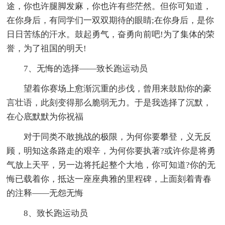
途，你也许腿脚发麻，你也许有些茫然。但你可知道，
在你身后，有同学们一双双期待的眼睛;在你身后，是你
日日苦练的汗水。鼓起勇气，奋勇向前吧!为了集体的荣
誉，为了祖国的明天!
7、无悔的选择――致长跑运动员
望着你赛场上愈渐沉重的步伐，曾用来鼓励你的豪
言壮语，此刻变得那么脆弱无力。于是我选择了沉默，
在心底默默为你祝福
对于同类不敢挑战的极限，为何你要攀登，义无反
顾，明知这条路走的艰辛，为何你要执著?或许你是将勇
气放上天平，另一边将托起整个大地，你可知道?你的无
悔已载着你，抵达一座座典雅的里程碑，上面刻着青春
的注释――无怨无悔
8、致长跑运动员