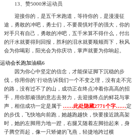
13、赞5000米运动员
迎接你的，是五千米跑道，等待你的，是漫漫征
途，勇敢的冲吧，勇士们，不要畏惧对手的强大，你的
对手只有自己，勇敢的冲吧，五千米算不得什么，付出
的汗水就要得到回报，胜利的泪水就要顺颊而下，秋风
会为你喝彩，阳光会为你庆功，掌声就要为你响起。
运动会长跑加油稿6
因为你心中坚定的信念，才能保证脚下沉稳的步
伐，你用你的`行动告诉我们一个不变之理，没有走不完
的路，没有过不了的山，成功正在终点冲着你高高的招
手，用你那顽强的意志去努力，去迎接终点的鲜花与掌
声，相信成功一定是属于
……此处隐藏2771个字……
定
的步伐，飞快地向前跑，她越跑越快，快要接近跳高架
时，她的左脚用力地一蹬，右腿又随着左脚抬起来，身
子腾空而起，像一只矫健的飞燕，轻捷地跨过横