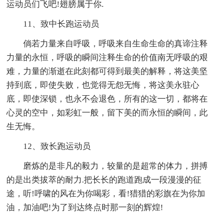
运动员们飞吧!翅膀属于你.
11、致中长跑运动员
倘若力量来自呼吸，呼吸来自生命生命的真谛注释
力量的永恒，呼吸的瞬间注释生命的价值南无呼吸的艰
难，力量的渐逝在此刻都可得到最美的解释，将这美坚
持到底，即使失败，也觉得无怨无悔，将这美永驻心
底，即使深锁，也永不会退色，所有的这一切，都将在
心灵的空中，如彩虹一般，留下美的而永恒的瞬间，此
生无悔。
12、致长跑运动员
磨炼的是非凡的毅力，较量的是超常的体力，拼搏
的是出类拔萃的耐力.把长长的跑道跑成一段漫漫的征
途，听!呼啸的风在为你喝彩，看!猎猎的彩旗在为你加
油，加油吧!为了到达终点时那一刻的辉煌!