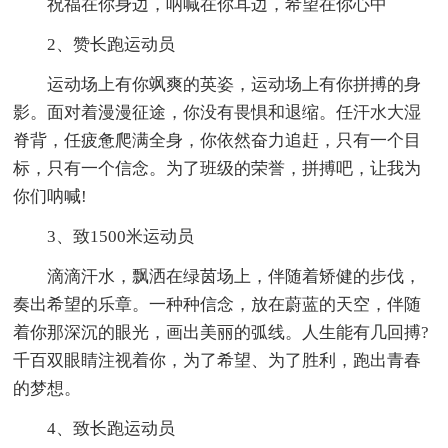
祝福在你身边，呐喊在你耳边，希望在你心中
2、赞长跑运动员
运动场上有你飒爽的英姿，运动场上有你拼搏的身
影。面对着漫漫征途，你没有畏惧和退缩。任汗水大湿
脊背，任疲惫爬满全身，你依然奋力追赶，只有一个目
标，只有一个信念。为了班级的荣誉，拼搏吧，让我为
你们呐喊!
3、致1500米运动员
滴滴汗水，飘洒在绿茵场上，伴随着矫健的步伐，
奏出希望的乐章。一种种信念，放在蔚蓝的天空，伴随
着你那深沉的眼光，画出美丽的弧线。人生能有几回搏?
千百双眼睛注视着你，为了希望、为了胜利，跑出青春
的梦想。
4、致长跑运动员