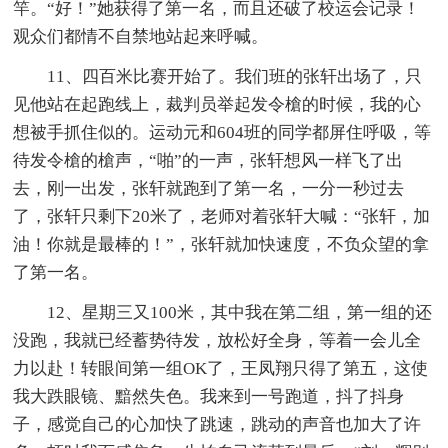
竿。“好！”她获得了第一名，而且还破了校运会记录！
观众们都情不自禁地站起来呼喊。
11、四百米比赛开始了。我们班的张轩出场了，只
见他站在起跑线上，裁判员举起发令槍的时候，我的心
想被手抓住似的。运动元和604班的同学都屏住呼吸，等
待发令槍的槍声，“啪”的一声，张轩想风一样飞了出
去，刚一出发，张轩就跑到了第一名，一分一秒过去
了，张轩只剩下20米了，老师对着张轩大喊：“张轩，加
油！你就是最棒的！”，张轩就加快速度，不负众望的拿
了第一名。
12、星期三又100米，其中我在第二组，第一组的还
没跑，我就已经蓄势待发，放松好全身，等着一会儿全
力以赴！转眼间第一组OK了，王凤翔只得了第五，这使
我大跌眼镜、黯然失色。我来到一号跑道，抖了抖身
子，感觉自己的心加快了跳速，跳动的声音也加大了许