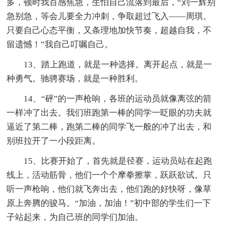
多，顿时我百感焦急，生怕自己流落到最后，“刘一辉别
急别急，等会儿要全力冲刺，争取超过飞入——周琪。
只要自己心态平衡，又条理地加快节奏，超越自我，不
留遗憾！”我自己叮嘱自己。
13、踏上跑道，就是一种选择。离开起点，就是一
种勇气。驰骋赛场，就是一种胜利。
14、“砰”的一声枪响，各班的运动员就像离弦的箭
一样冲了出去。我们班跑第一棒的同学一眨眼的功夫就
逼近了第二棒，跑第二棒的同学飞一般的冲了出去，和
别班拉开了一小段距离。
15、比赛开始了，首先就是径赛，运动员站在起跑
线上，活动筋骨，他们一个个摩拳擦掌，跃跃欲试。只
听一声枪响，他们就飞奔出去，他们跑的好快呀，像草
原上奔腾的骏马。“加油，加油！”初中部的学生们一下
子站起来，为自己班的同学们加油。