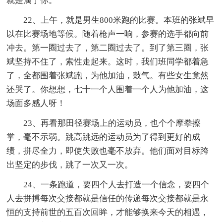
就是属于你。
22、上午，就是男生800米跑的比赛。本班的张斌早
以在比赛场地等候。随着枪声一响，参赛的选手都向前
冲去。第一圈过去了，第二圈过去了。到了第三圈，张
斌坚持不住了，索性走起来。这时，我们班同学都着急
了，全都围着张斌跑，为他加油，鼓气。有些女生竟然
还哭了。你想想，七十一个人围着一个人为他加油，这
场面多感人呀！
23、再看那田径赛场上的运动员，也个个摩拳擦
掌，毫不示弱。跳高跳远的运动员为了得到更好的成
绩，拼尽全力，即使失败也毫不放弃。他们面对目标跨
出坚定的步伐，跳了一次又一次。
24、一条跑道，要四个人去打造一个信念，要四个
人去拼搏每次交接都就是信任的传递每次交接都就是永
恒的支持前世的五百次回眸，才能够换来今天的相遇，