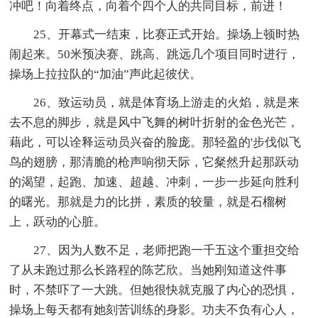
冲吧！向着终点，向着个四个人的共同目标，前进！
25、开幕式一结束，比赛正式开始。操场上顿时热
闹起来。50米预决赛、跳高、跳远几个项目同时进行，
操场上拉拉队的“加油”声此起彼伏。
26、致运动员，就是体育场上游走的火焰，就是来
去不息的脚步，就是风中飞舞的树叶折射的金色光芒，
藉此，可以诠释运动员兴奋的脸庞。那轻盈的'步伐似飞
鸟的翅膀，那清脆的枪声响彻天际，它粲然升起那跃动
的渴望，起跑、加速、超越、冲刺，一步一步延向胜利
的曙光。那就是力的比拼，素质的较量，就是石榴树
上，跃动的心脏。
27、因为人数不足，老师把跑一千五这个重担交给
了从未跑过那么长路程的陈艺欣。当她刚知道这件事
时，不禁吓了一大跳。但她很快就克服了内心的恐惧，
操场上每天都有她刻苦训练的身影。功夫不负有心人，