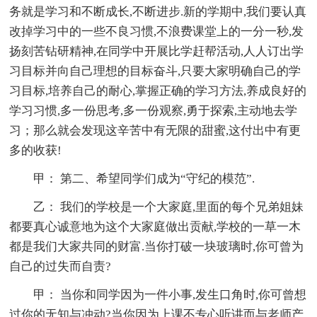
务就是学习和不断成长,不断进步.新的学期中,我们要认真
改掉学习中的一些不良习惯,不浪费课堂上的一分一秒,发
扬刻苦钻研精神,在同学中开展比学赶帮活动,人人订出学
习目标并向自己理想的目标奋斗,只要大家明确自己的学
习目标,培养自己的耐心,掌握正确的学习方法,养成良好的
学习习惯,多一份思考,多一份观察,勇于探索,主动地去学
习；那么就会发现这辛苦中有无限的甜蜜,这付出中有更
多的收获!
甲： 第二、希望同学们成为“守纪的模范”.
乙： 我们的学校是一个大家庭,里面的每个兄弟姐妹
都要真心诚意地为这个大家庭做出贡献,学校的一草一木
都是我们大家共同的财富.当你打破一块玻璃时,你可曾为
自己的过失而自责?
甲： 当你和同学因为一件小事,发生口角时,你可曾想
过你的无知与冲动?当你因为上课不专心听讲而与老师产