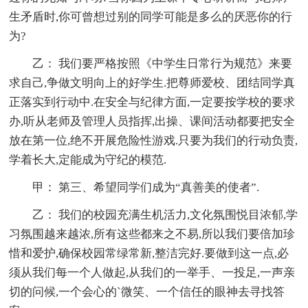
生矛盾时,你可曾想过别的同学可能是多么的厌恶你的行
为?
乙： 我们要严格按照《中学生日常行为规范》来要
求自己,争做文明向上的好学生.把尊师爱校、团结同学真
正落实到行动中.在安全与纪律方面,一定要按学校的要求
办,听从老师及管理人员指挥,出操、课间活动都要把安全
放在第一位,绝不开展危险性游戏.只要为我们的行动负责,
学着长大,定能成为守纪的模范.
甲： 第三、希望同学们成为“真善美的使者”.
乙： 我们的校园充满生机活力,文化氛围悦目浓郁,学
习氛围越来越浓,所有这些都来之不易,所以我们要倍加珍
惜和爱护,确保校园常绿常新,整洁完好.要做到这一点,必
须从我们每一个人做起,从我们的一举手、一投足,一声亲
切的问候,一个会心的`微笑、一个信任的眼神去寻找答