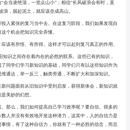
“会当凌绝顶，一览众山小”；相信“长风破浪会有时，直
波浪，掘起泥土，就应该垒成高山。
师投入紧张的复习当中去。在这复习阶段，我们如果发现自
习这个机会把知识完全弄懂。
，应该有所悟、有所得。这样才可以起到复习真正的作用。
新旧知识之间存在着内在的必然的联系。这些已有的知识，
成了同学们学习新知识的基础，同学们只有以这些知识作为
思维通达，举一反三，触类旁通，不断扩大和加深知识。
在新问题面前从旧知识中受到启发，获得新体会，新知识就
能是美妙的幻想。
素。那么，我们如何提高自己学习效率呢？要自信。很多的
多数人并没有有效地开发这种潜力，这其中，人的自信力是
何事情，有了这种自信力，你就有了一种必胜的信念，而且