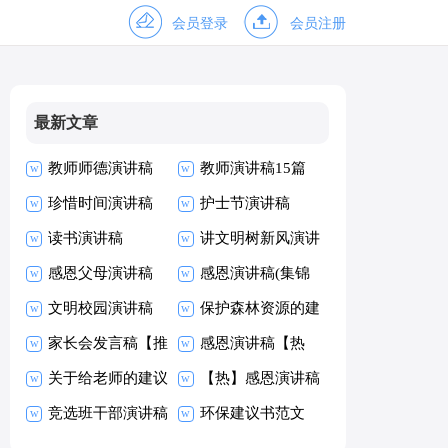
会员登录
会员注册
最新文章
教师师德演讲稿
教师演讲稿15篇
珍惜时间演讲稿
护士节演讲稿
(15篇)
读书演讲稿
讲文明树新风演讲
感恩父母演讲稿
稿
感恩演讲稿(集锦
【热】
文明校园演讲稿
15篇)
保护森林资源的建
家长会发言稿【推
议书范文
感恩演讲稿【热
荐】
关于给老师的建议
门】
【热】感恩演讲稿
书
竞选班干部演讲稿
环保建议书范文
(精选15篇)