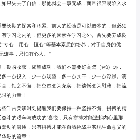
人如果失去了自信，那他就会一事无成，而且很容易陷入永
需要长期的探索和积累。前人的经验是可以借鉴的，但必须
，有学习之内的，但更多的因素在学习之外。首先要养成良
"专心、用心、恒心"等基本素质的培养，对于自身的优
无难事，只怕有心人。"
，期盼收获，渴望成功，我们不需要好高骛（wù）远，
要多一点投入，少一点观望，多一点实干，少一点浮躁。滴
不舍，钻之不懈，把空虚变为充实，把遗憾变为慰藉，把流
无限的力量！
这些千古美谈时刻提醒我们要保持一种坚持不懈、拼搏的精
奋斗的艰辛与成功的`喜悦，只有拼搏才能激起内心里那
份蠢动的潜质，只有拼搏才能在自我挑战中实现生命意义的
那华彩的篇章！