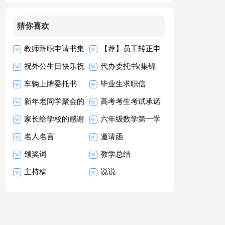
猜你喜欢
教师辞职申请书集
【荐】员工转正申
合15篇
祝外公生日快乐祝
请书
代办委托书(集锦
福语
车辆上牌委托书
15篇)
毕业生求职信
新年老同学聚会的
【热】
高考考生考试承诺
祝酒词
家长给学校的感谢
书15篇
六年级数学第一学
信
名人名言
期教学工作总结
邀请函
颁奖词
教学总结
主持稿
说说