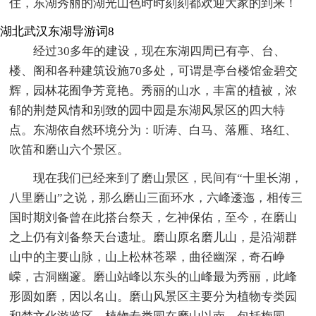
住，东湖秀丽的湖光山色时时刻刻都欢迎大家的到来！
湖北武汉东湖导游词8
经过30多年的建设，现在东湖四周已有亭、台、
楼、阁和各种建筑设施70多处，可谓是亭台楼馆金碧交
辉，园林花囿争芳竟艳。秀丽的山水，丰富的植被，浓
郁的荆楚风情和别致的园中园是东湖风景区的四大特
点。东湖依自然环境分为：听涛、白马、落雁、珞红、
吹笛和磨山六个景区。
现在我们已经来到了磨山景区，民间有“十里长湖，
八里磨山”之说，那么磨山三面环水，六峰逶迤，相传三
国时期刘备曾在此搭台祭天，乞神保佑，至今，在磨山
之上仍有刘备祭天台遗址。磨山原名磨儿山，是沿湖群
山中的主要山脉，山上松林苍翠，曲径幽深，奇石峥
嵘，古洞幽邃。磨山站峰以东头的山峰最为秀丽，此峰
形圆如磨，因以名山。磨山风景区主要分为植物专类园