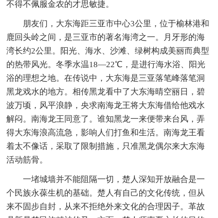
不得不佩服金农的才思敏捷。
朋友们，大东海距三亚市中心3公里，位于榆林港和
鹿回头岭之间，是三亚市的著名海湾之一。月牙形的海
湾长约2公里。阳光、海水、沙滩、绿树构成美丽而典型
的热带风光。冬季水温18—22℃，是进行海水浴、阳光
浴的理想之地。在传说中，大东海是三亚落笔峰落笔洞
黑龙戏水的地方。相传黑龙看中了大东海晴空丽日，碧
波万顷，风平浪静，央求南海龙王将大东海借给他戏水
解闷。南海龙王同意了。谁知黑龙一来便带来台风，弄
得大东海浪高流急，影响人们打鱼和生活。南海龙王看
着太不像话，采取了限制措施，只准黑龙偶尔来大东海
活动筋骨。
一堵城墙并不能阻隔一切，楚人深知开放融合是一
个民族永葆生机的基础。楚人有自己的文化传统，但从
来不固步自封，从来不拒绝外来文化的合理因子。革故