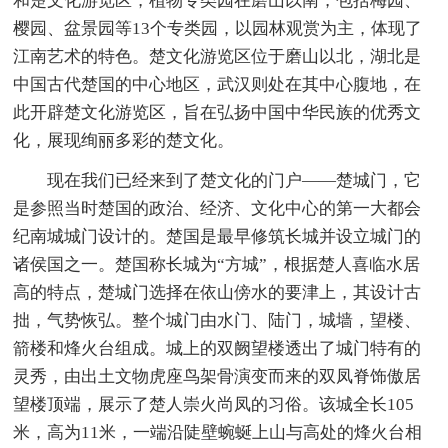
和楚文化游览区，植物专类园在磨山以南，包括梅园、
樱园、盆景园等13个专类园，以园林观赏为主，体现了
江南艺术的特色。楚文化游览区位于磨山以北，湖北是
中国古代楚国的中心地区，武汉则处在其中心腹地，在
此开辟楚文化游览区，旨在弘扬中国中华民族的优秀文
化，展现绚丽多彩的楚文化。
现在我们已经来到了楚文化的门户——楚城门，它
是参照当时楚国的政治、经济、文化中心的第一大都会
纪南城城门设计的。楚国是最早修筑长城并设立城门的
诸侯国之一。楚国称长城为“方城”，根据楚人喜临水居
高的特点，楚城门选择在依山傍水的要津上，其设计古
拙，气势恢弘。整个城门由水门、陆门，城墙，望楼、
箭楼和烽火台组成。城上的双阙望楼透出了城门特有的
灵秀，由出土文物虎座鸟架骨演变而来的双凤脊饰傲居
望楼顶端，展示了楚人崇火尚凤的习俗。该城全长105
米，高为11米，一端沿陡壁蜿蜒上山与高处的烽火台相