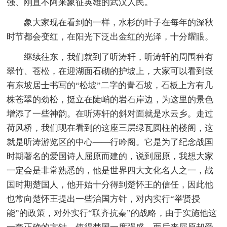
强、刚直不阿来象征英雄的武汉人民。
象大家现在看到的一样，水杉的叶子在每年的深秋
时节都会变红，在阳光下泛出金红的光泽，十分耀眼。
继续往东，我们就到了听涛轩，听涛轩的周围种有
翠竹、苍松，在迎湖面石砌的护坡上，大家可以看到嵌
有东坡居士书写的“松坡”二字的青石坡，石板上方有几
株苍翠的劲松，挺立在陡峭的岩石岸边，为这里的景色
增添了一些神韵。在听涛轩的斜对面就是水云乡。走过
荷风桥，我们现在看到的这座三层绿瓦圆柱的楼阁，这
就是听涛游览区的中心——行吟阁。它是为了纪念战国
时期著名的爱国诗人屈原而建的，说到屈原，我想大家
一定会是非常熟悉的，他是世界四大文化名人之一，战
国时期楚国人，他开始十分得到楚怀王的信任，因此他
也常向楚怀王提出一些治国方针，对内实行“举贤授
能”的政策，对外实行“联齐抗秦”的战略，由于实施他这