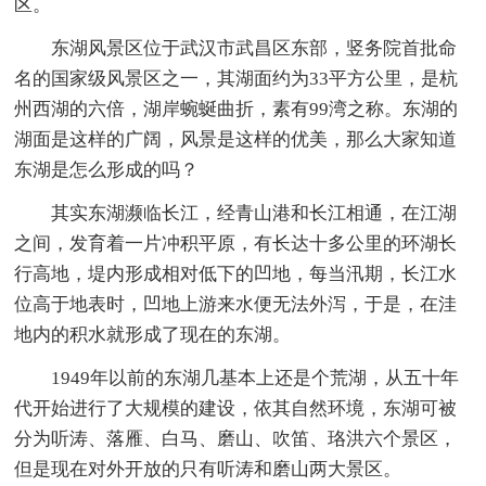
区。
东湖风景区位于武汉市武昌区东部，竖务院首批命
名的国家级风景区之一，其湖面约为33平方公里，是杭
州西湖的六倍，湖岸蜿蜒曲折，素有99湾之称。东湖的
湖面是这样的广阔，风景是这样的优美，那么大家知道
东湖是怎么形成的吗？
其实东湖濒临长江，经青山港和长江相通，在江湖
之间，发育着一片冲积平原，有长达十多公里的环湖长
行高地，堤内形成相对低下的凹地，每当汛期，长江水
位高于地表时，凹地上游来水便无法外泻，于是，在洼
地内的积水就形成了现在的东湖。
1949年以前的东湖几基本上还是个荒湖，从五十年
代开始进行了大规模的建设，依其自然环境，东湖可被
分为听涛、落雁、白马、磨山、吹笛、珞洪六个景区，
但是现在对外开放的只有听涛和磨山两大景区。