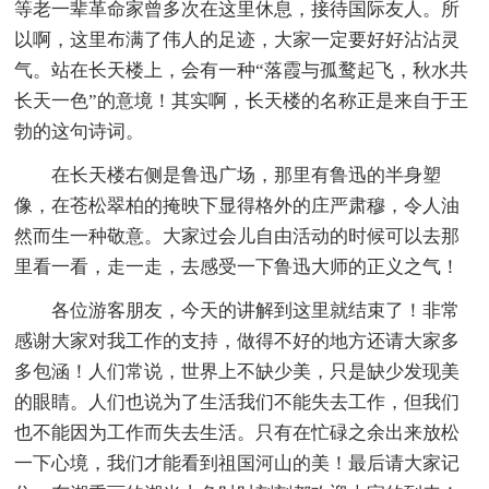
等老一辈革命家曾多次在这里休息，接待国际友人。所
以啊，这里布满了伟人的足迹，大家一定要好好沾沾灵
气。站在长天楼上，会有一种“落霞与孤鹜起飞，秋水共
长天一色”的意境！其实啊，长天楼的名称正是来自于王
勃的这句诗词。
在长天楼右侧是鲁迅广场，那里有鲁迅的半身塑
像，在苍松翠柏的掩映下显得格外的庄严肃穆，令人油
然而生一种敬意。大家过会儿自由活动的时候可以去那
里看一看，走一走，去感受一下鲁迅大师的正义之气！
各位游客朋友，今天的讲解到这里就结束了！非常
感谢大家对我工作的支持，做得不好的地方还请大家多
多包涵！人们常说，世界上不缺少美，只是缺少发现美
的眼睛。人们也说为了生活我们不能失去工作，但我们
也不能因为工作而失去生活。只有在忙碌之余出来放松
一下心境，我们才能看到祖国河山的美！最后请大家记