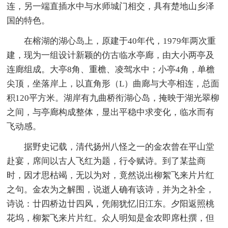
连，另一端直插水中与水师城门相交，具有楚地山乡泽
国的特色。
在榕湖的湖心岛上，原建于40年代，1979年两次重
建，现为一组设计新颖的仿古临水亭廊，由大小两亭及
连廊组成。大亭8角、重檐、凌驾水中；小亭4角，单檐
尖顶，坐落岸上，以直角形（L）曲廊与大亭相连，总面
积120平方米。湖岸有九曲桥衔湖心岛，掩映于湖光翠柳
之间，与亭廊构成整体，显出平稳中求变化，临水而有
飞动感。
据野史记载，清代扬州八怪之一的金农曾在平山堂
赴宴，席间以古人飞红为题，行令赋诗。到了某盐商
时，因才思枯竭，无以为对，竟然说出柳絮飞来片片红
之句。金农为之解围，说逝人确有该诗，并为之补全，
诗说：廿四桥边廿四风，凭闹犹忆旧江东。夕阳返照桃
花坞，柳絮飞来片片红。众人明知是金农即席杜撰，但