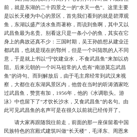
前，就是东湖的二十四景之一的“水天一色”。这里主要
是以长天楼为中心的景区，首先我们看到的就是碧潭观
鱼，东湖以盛产淡水鱼而著称，而说到鱼啊，其中又以
武昌鱼最为名贵。别看这只是一条小小的鱼，其实在它
身上的典故还真不少：三国时期，吴王孙皓想从建业迁
都武昌，也就是现在的鄂州，但是一个叫陆凯的人不同
意，于是就上书以“宁饮建业水，不食武昌鱼”来加以劝
阻。后来元朝的一个叫马祖常的人也有“南游莫忘武昌
鱼”的诗句。而到解放后，由于毛主席经常到武汉来视
察，大都住在东湖风景区内，他曾在当时的听涛酒家吃
过武昌鱼，赞赏有加，1956年，他的《水调歌头。游
泳》中也留下了“才饮长沙水，又食武昌鱼”的名句。由
此可见武昌鱼的名声可是在很久以前就已经传开了。
请大家再跟随我往前走，前面的那一座保留着中国
民族特色的宫殿式建筑叫做“长天楼”，毛泽东、周恩来