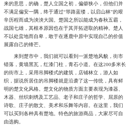
来的意思，的确，楚人立国之初，偏僻狭小，但他们并
不满足偏安一隅，终于通过“筚路蓝缕，以启山林”的艰
辛历程而成为泱泱大国。楚国之所以能成为春秋五霸，
战国七雄，其根本原因也在于其开拓进取的精神。楚人
不以处蛮地而自卑，敢于在逐鹿中原中实现自己的价值
展露自己的锋芒。
来到楚市中，我们就可以看到一派楚地风貌，街市
错落，黄墙黑瓦，红漆门柱，青石小道。在这200多米长
的街市上，采用吊脚楼式的建筑，店铺林立，游人如
织，据说所居住的吊脚楼就是沿袭了这一传统，具有鲜
明的楚文化风格。楚文化的物质方面主要表现为漆器、
木器、丝织刺绣及工艺品、老子和庄子的哲学、屈原的
诗歌、庄子的散文、美术和乐舞等内容。在这里，我们
可以买到各种具有楚地。特色的旅游商品，大家尽可自
由选购。