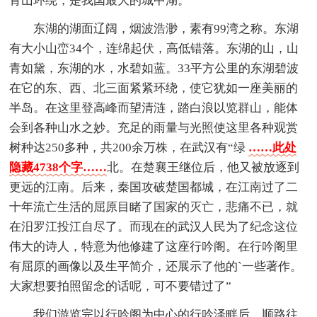
青山环绕，是我国最大的城中湖。
东湖的湖面辽阔，烟波浩渺，素有99湾之称。东湖
有大小山峦34个，连绵起伏，高低错落。东湖的山，山
青如黛，东湖的水，水碧如蓝。33平方公里的东湖碧波
在它的东、西、北三面紧紧环绕，使它犹如一座美丽的
半岛。在这里登高峰而望清涟，踏白浪以览群山，能体
会到各种山水之妙。充足的雨量与光照使这里各种观赏
树种达250多种，共200余万株，在武汉有“绿
……此处
隐藏4738个字……
北。在楚襄王继位后，他又被放逐到
更远的江南。后来，秦国攻破楚国都城，在江南过了二
十年流亡生活的屈原目睹了国家的灭亡，悲痛不已，就
在汨罗江投江自尽了。而现在的武汉人民为了纪念这位
伟大的诗人，特意为他修建了这座行吟阁。在行吟阁里
有屈原的画像以及生平简介，还展示了他的`一些著作。
大家想要拍照留念的话呢，可不要错过了”
我们游览完以行吟阁为中心的行吟泽畔后，顺路往