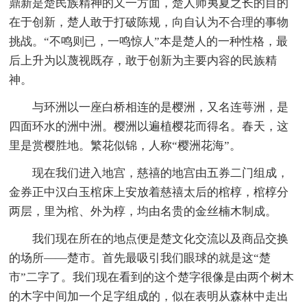
鼎新是楚民族精神的又一方面，楚人师夷夏之长的目的
在于创新，楚人敢于打破陈规，向自认为不合理的事物
挑战。“不鸣则已，一鸣惊人”本是楚人的一种性格，最
后上升为以蔑视既存，敢于创新为主要内容的民族精
神。
与环洲以一座白桥相连的是樱洲，又名连萼洲，是
四面环水的洲中洲。樱洲以遍植樱花而得名。春天，这
里是赏樱胜地。繁花似锦，人称“樱洲花海”。
现在我们进入地宫，慈禧的地宫由五券二门组成，
金券正中汉白玉棺床上安放着慈禧太后的棺椁，棺椁分
两层，里为棺、外为椁，均由名贵的金丝楠木制成。
我们现在所在的地点便是楚文化交流以及商品交换
的场所——楚市。首先最吸引我们眼球的就是这“楚
市”二字了。我们现在看到的这个楚字很像是由两个树木
的木字中间加一个足字组成的，似在表明从森林中走出