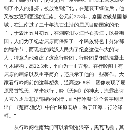
一套正确的方针，使得楚国一度强盛。而后来屈原却受
到了小人的排挤，被放逐到江北，在楚襄王继位后，他
又被放逐到更远的江南。公元前278年，秦国攻破楚国都
城，在江南过了二十年流亡生活的屈原目睹国家的沦
亡，于农历五月初五，在湖南汨罗江怀石投江，以身殉
国，人们为了纪念屈原而保留了一个民族特色十分浓郁
的端午节，而现在的武汉人民为了纪念这位伟大的诗
人，特意为他修建了这座行吟阁，行吟阁是钢筋混凝土
仿木结构，高22.5米，平面为一正方形。在行吟阁里有
屈原的画像以及生平简介，还展示了他的一些著作。大
家看行吟阁前的这尊塑像，通高达6.8米，塑像表现了屈
原昂首视天、举步欲行，吟《天问》的神态，流露出诗
人被放逐后悲愤郁结的心情，而“行吟阁”这个名字则是
出自《楚辞.渔父》中的“屈原既放，游于江潭，行吟泽
畔。”
从行吟阁往南我们可以看到沧浪亭，黑瓦飞檐，其