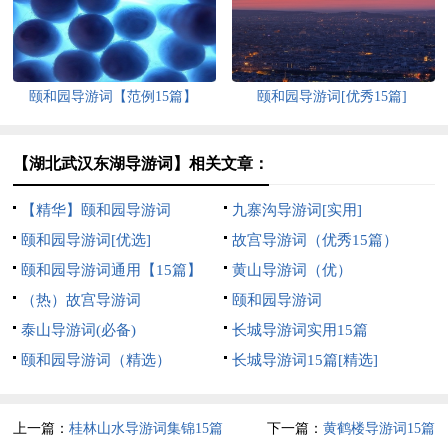
颐和园导游词【范例15篇】
颐和园导游词[优秀15篇]
【湖北武汉东湖导游词】相关文章：
【精华】颐和园导游词
九寨沟导游词[实用]
颐和园导游词[优选]
故宫导游词（优秀15篇）
颐和园导游词通用【15篇】
黄山导游词（优）
（热）故宫导游词
颐和园导游词
泰山导游词(必备)
长城导游词实用15篇
颐和园导游词（精选）
长城导游词15篇[精选]
上一篇：
桂林山水导游词集锦15篇
下一篇：
黄鹤楼导游词15篇