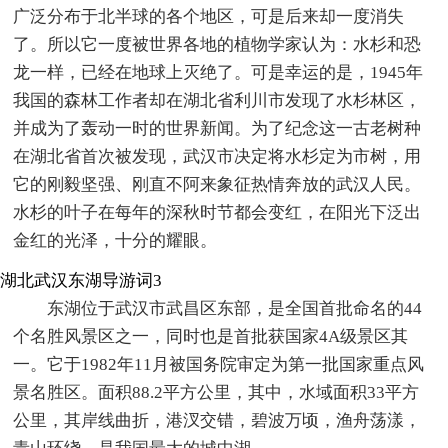
广泛分布于北半球的各个地区，可是后来却一度消失
了。所以它一度被世界各地的植物学家认为：水杉和恐
龙一样，已经在地球上灭绝了。可是幸运的是，1945年
我国的森林工作者却在湖北省利川市发现了水杉林区，
并成为了轰动一时的世界新闻。为了纪念这一古老树种
在湖北省首次被发现，武汉市决定将水杉定为市树，用
它的刚毅坚强、刚直不阿来象征热情奔放的武汉人民。
水杉的叶子在每年的深秋时节都会变红，在阳光下泛出
金红的光泽，十分的耀眼。
湖北武汉东湖导游词3
东湖位于武汉市武昌区东部，是全国首批命名的44
个名胜风景区之一，同时也是首批获国家4A级景区其
一。它于1982年11月被国务院审定为第一批国家重点风
景名胜区。面积88.2平方公里，其中，水域面积33平方
公里，其岸线曲折，港汊交错，碧波万顷，渔舟荡漾，