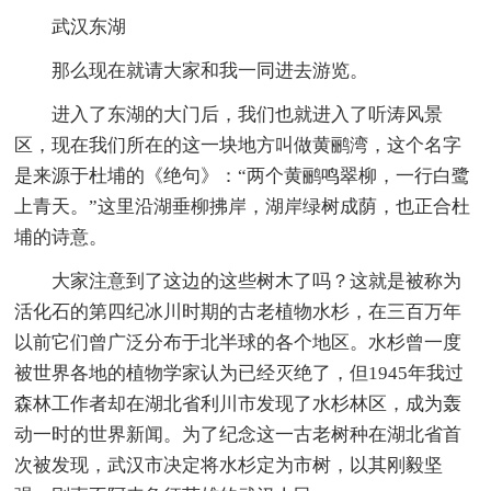
武汉东湖
那么现在就请大家和我一同进去游览。
进入了东湖的大门后，我们也就进入了听涛风景
区，现在我们所在的这一块地方叫做黄鹂湾，这个名字
是来源于杜埔的《绝句》：“两个黄鹂鸣翠柳，一行白鹭
上青天。”这里沿湖垂柳拂岸，湖岸绿树成荫，也正合杜
埔的诗意。
大家注意到了这边的这些树木了吗？这就是被称为
活化石的第四纪冰川时期的古老植物水杉，在三百万年
以前它们曾广泛分布于北半球的各个地区。水杉曾一度
被世界各地的植物学家认为已经灭绝了，但1945年我过
森林工作者却在湖北省利川市发现了水杉林区，成为轰
动一时的世界新闻。为了纪念这一古老树种在湖北省首
次被发现，武汉市决定将水杉定为市树，以其刚毅坚