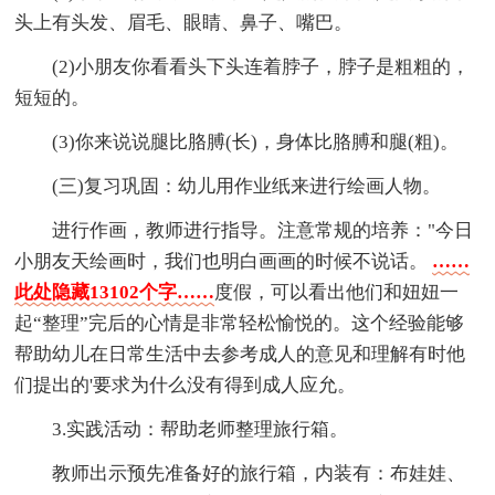
头上有头发、眉毛、眼睛、鼻子、嘴巴。
(2)小朋友你看看头下头连着脖子，脖子是粗粗的，
短短的。
(3)你来说说腿比胳膊(长)，身体比胳膊和腿(粗)。
(三)复习巩固：幼儿用作业纸来进行绘画人物。
进行作画，教师进行指导。注意常规的培养："今日
小朋友天绘画时，我们也明白画画的时候不说话。
……
此处隐藏13102个字……
度假，可以看出他们和妞妞一
起“整理”完后的心情是非常轻松愉悦的。这个经验能够
帮助幼儿在日常生活中去参考成人的意见和理解有时他
们提出的'要求为什么没有得到成人应允。
3.实践活动：帮助老师整理旅行箱。
教师出示预先准备好的旅行箱，内装有：布娃娃、