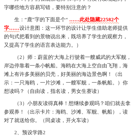
字哪些地方容易写错，要特别注意的？
生：“鹿”字的下面是个“
……此处隐藏22582个
字……
设计意图：这一环节的设计让学生借助老师提供
的句式把看到的景物说出来，既培养了学生的观察力，
又提高了学生的语言表达能力。）
（2）师：蔚蓝的'大海上行驶着一艘威武的大军舰，
岸边停靠着一条小帆船。海鸥在大海上空自由飞翔，海
滩上有许多美丽的贝壳，好美丽的海边景色啊！（出
示：一只海鸥，一片沙滩，一艘军舰，一条帆船。）你
想读吗？（自由读，指名读，男女生赛读）
（3）小朋友读得真棒！想继续参观吗？咱们就去拿
参观券！（出示卡片：海鸥、沙滩、军舰、帆船），读
对了就送给你。（同桌读，开火车读）
2、预设学路2