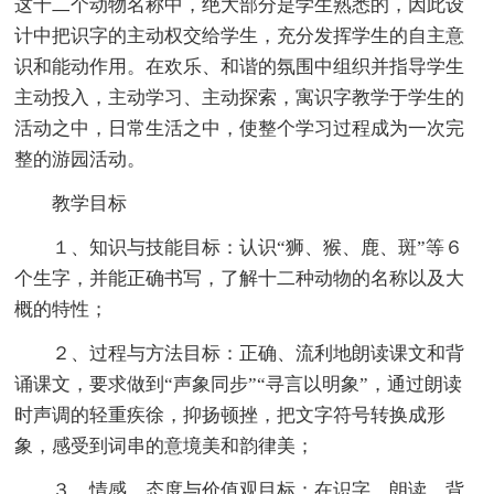
这十二个动物名称中，绝大部分是学生熟悉的，因此设
计中把识字的主动权交给学生，充分发挥学生的自主意
识和能动作用。在欢乐、和谐的氛围中组织并指导学生
主动投入，主动学习、主动探索，寓识字教学于学生的
活动之中，日常生活之中，使整个学习过程成为一次完
整的游园活动。
教学目标
１、知识与技能目标：认识“狮、猴、鹿、斑”等６
个生字，并能正确书写，了解十二种动物的名称以及大
概的特性；
２、过程与方法目标：正确、流利地朗读课文和背
诵课文，要求做到“声象同步”“寻言以明象”，通过朗读
时声调的轻重疾徐，抑扬顿挫，把文字符号转换成形
象，感受到词串的意境美和韵律美；
３、情感、态度与价值观目标：在识字、朗读、背