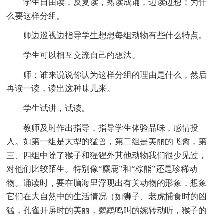
学生自由读，反复读，熟读成诵，边读边想：为什
么要这样分组。
师边巡视边指导学生想想每组动物有些什么特点。
学生可以相互交流自己的想法。
师：谁来说说你认为这样分组的理由是什么，然后
再读一读，读出这种味儿来。
学生试讲，试读。
教师及时作出指导，指导学生体验品味，感情投
入。如第一组是大型的猛兽，第二组是美丽的飞禽，第
三、四组中除了猴子和猩猩外其他动物我们很少见过，
对他们比较陌生。特别像“麋鹿”和“棕熊”还是珍稀动
物。诵读时，要在脑海里浮现出有关动物的形象，想象
它们在大自然中的生活情况（如狮子、老虎捕食时的凶
猛，孔雀开屏时的美丽，鹦鹉鸣叫的婉转动听，猴子的