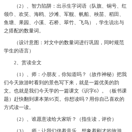
（2）、智力陷阱：出示生字词语（队旗、铜号、红
领巾、欢笑、海鸥、沙滩、军舰、帆船、秧苗、稻田、
鱼塘、果园、小溪、石桥、翠竹、飞鸟），学生说出与
之搭配的数量词。
（设计意图：对文中的数量词进行巩固，同时规范
学生的语言）
2、赏读全文
（1）、师：小朋友，你知道吗？（故作神秘）把我
们今天旅游时看到的景色写下来，就是一篇优美的韵
文。也就是我们今天学的一篇课文《识字6》。（板书课
题）赶快翻到课本第95页。你想读吗？用你自己喜欢的
方式读一读。
（2）、谁愿意读给大家听？（指生读，评价）
（3）、师：让我们伴着音乐，想象着刚才的旅游，