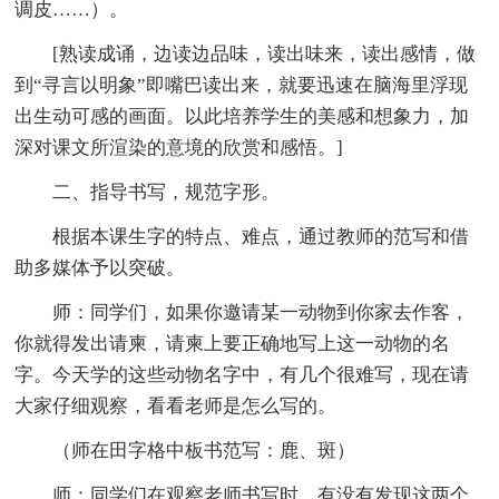
调皮……）。
[熟读成诵，边读边品味，读出味来，读出感情，做
到“寻言以明象”即嘴巴读出来，就要迅速在脑海里浮现
出生动可感的画面。以此培养学生的美感和想象力，加
深对课文所渲染的意境的欣赏和感悟。]
二、指导书写，规范字形。
根据本课生字的特点、难点，通过教师的范写和借
助多媒体予以突破。
师：同学们，如果你邀请某一动物到你家去作客，
你就得发出请柬，请柬上要正确地写上这一动物的名
字。今天学的这些动物名字中，有几个很难写，现在请
大家仔细观察，看看老师是怎么写的。
（师在田字格中板书范写：鹿、斑）
师：同学们在观察老师书写时，有没有发现这两个