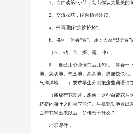
1、自由读第2小节，划出你认为最美的
2、交流收获，结合指导朗读。
a、板画理解“挨挨挤挤”。
b、换词，体会“冒”。师：大家想想“冒
（长、钻、伸、探、露、冲）
师：自己用心读读前后几句话，体会一
地、急切地、笔直地、高高地、痛痛快快地
气洋洋地……）要求学生分别把这些词语填
（播放荷花图片，想像：这些白荷花从
挤挤的荷叶之间喜气洋洋、生机勃勃地冒出
白荷花冒出来以后，仿佛想干什么？
出示课件：