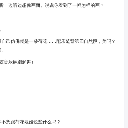
倾听，边听边想像画面。说说你看到了一幅怎样的画？
。
得自己仿佛就是一朵荷花……配乐范背第四自然段，美吗？
们。
随音乐翩翩起舞）
？
？
你不想跟荷花姐姐说些什么吗？