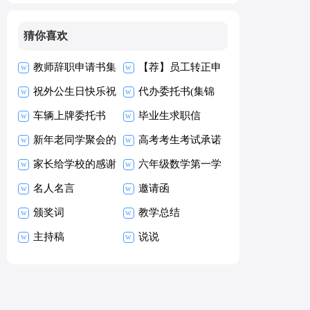
猜你喜欢
教师辞职申请书集
【荐】员工转正申
合15篇
祝外公生日快乐祝
请书
代办委托书(集锦
福语
车辆上牌委托书
15篇)
毕业生求职信
新年老同学聚会的
【热】
高考考生考试承诺
祝酒词
家长给学校的感谢
书15篇
六年级数学第一学
信
名人名言
期教学工作总结
邀请函
颁奖词
教学总结
主持稿
说说