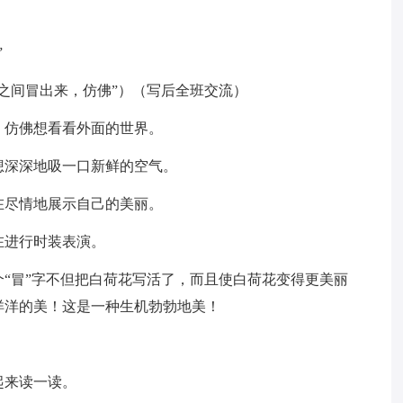
”
之间冒出来，仿佛”）（写后全班交流）
，仿佛想看看外面的世界。
想深深地吸一口新鲜的空气。
在尽情地展示自己的美丽。
在进行时装表演。
“冒”字不但把白荷花写活了，而且使白荷花变得更美丽
洋洋的美！这是一种生机勃勃地美！
起来读一读。