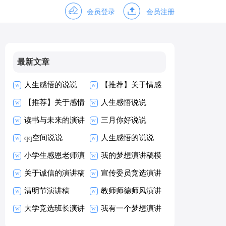
会员登录
会员注册
最新文章
人生感悟的说说
【推荐】关于情感
15篇
【推荐】关于感情
的说说
人生感悟说说
的说说
读书与未来的演讲
三月你好说说
qq空间说说
人生感悟的说说
小学生感恩老师演
我的梦想演讲稿模
讲稿
关于诚信的演讲稿
板
宣传委员竞选演讲
清明节演讲稿
稿
教师师德师风演讲
大学竞选班长演讲
稿
我有一个梦想演讲
稿
稿