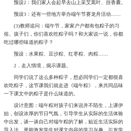
预设2：我们家人会起早去山上采艾蒿叶、挂香囊。
预设3：还有一些地方举办端午节赛龙舟活动……
(3)教师追问：端午节，家家户户都有包粽子的习
俗。孩子们，你们喜欢吃粽子吗？和大家说一说，你都
吃过哪些味道的粽子？
预设：水果粽、豆沙粽、红枣粽、肉粽……
2．走入情境，揭示课题。
同学们说了这么多种粽子，想必同学们一定都很喜
欢吃粽子，这节课我们就走进《端午粽》，来共同品味
一下课文中的粽子是什么味道的。
设计意图：端午粽对孩子们来说并不陌生，上课伊
始，创设浓厚的节日气氛，引导学生从实际的生活体验
中出发，谈一谈自己对端午粽的了解，贴近生活实际的
导入法，更能激发学生对课文内容的学习兴趣，引发学