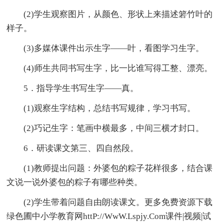
(2)学生观察图片，从颜色、形状上来描述箬竹叶的
样子。
(3)多媒体课件出示生字——叶，看图学习生字。
(4)师生共同书写生字，比一比谁写得工整、漂亮。
5．指导学生书写生字——真。
(1)观察生字结构，总结书写规律，学习书写。
(2)巧记生字：笔画中横最多，中间三横才封口。
6．研读课文第三、四自然段。
(1)教师提出问题：外婆包的粽子花样很多，结合课
文说一说外婆包的粽子有哪些种类。
(2)学生带着问题自由朗读课文。更多免费资源下载
绿色圃中小学教育网httP://WwW.Lspjy.Com课件|视频|试