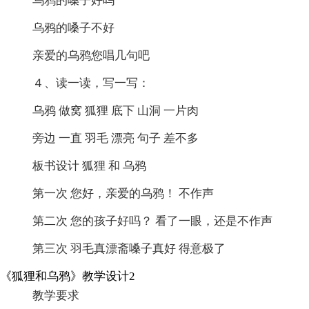
乌鸦的嗓子好吗
乌鸦的嗓子不好
亲爱的乌鸦您唱几句吧
４、读一读，写一写：
乌鸦 做窝 狐狸 底下 山洞 一片肉
旁边 一直 羽毛 漂亮 句子 差不多
板书设计 狐狸 和 乌鸦
第一次 您好，亲爱的乌鸦！ 不作声
第二次 您的孩子好吗？ 看了一眼，还是不作声
第三次 羽毛真漂斋嗓子真好 得意极了
《狐狸和乌鸦》教学设计2
教学要求