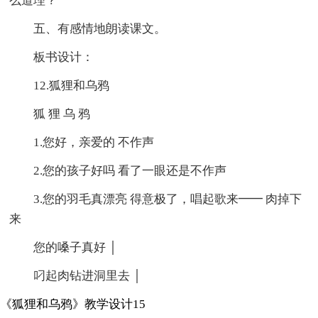
么道理？
五、有感情地朗读课文。
板书设计：
12.狐狸和乌鸦
狐 狸 乌 鸦
1.您好，亲爱的 不作声
2.您的孩子好吗 看了一眼还是不作声
3.您的羽毛真漂亮 得意极了，唱起歌来━━ 肉掉下
来
您的嗓子真好 │
叼起肉钻进洞里去 │
《狐狸和乌鸦》教学设计15