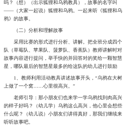
吗？（想）（出示狐狸和乌鸦教具），故事的名字叫
——（大家一起说）狐狸和乌鸦。一起来听《狐狸和乌
鸦》的故事。
（二）分析和理解故事
采用比赛的形式进行分析、讲解。把全班分成四个
队（草莓队、苹果队、菠萝队、香蕉队）教师讲解时对
故事内容进行提问，举手快的并回答对的奖给一颗智慧
星，哪队最后的智慧星最多的给这队的幼儿进行鼓励
1、教师利用活动教具讲述故事开头，“乌鸦在大树
上做了一个窝……心里很高兴。”
老师引导：那小朋友们也来学一学乌鸦找到肉高兴
的样子好吗？（幼儿学）乌鸦这么高兴，他心里会想些
什么呢？（幼儿说）小朋友们讲得真好，那我们继续来
听听故事吧。