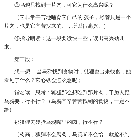
③乌鸦只找到一片肉，可它为什么高兴呢？
（它非常辛苦地哺育它自己的.孩子，尽管只是一小
片肉，也是它辛苦找来的。，所以很高兴。）
④指导朗读：这一段要读快一些，读出高兴劲儿
来。
第三段：
想一想： 当乌鸦找到食物时，狐狸也出来找食，她
看见了什么？它心纵会怎么想呢；
诣名读，思考：狐狸那么想吃到那片肉，干脆人跟
乌鸦要，行不行？（鸟鸦辛辛苦苦找到的食物，一定不
给）
那狐狸去硬抢乌鸦嘴里的肉，行不行？
（树高，狐狸不会爬树，乌鸦又不会给，就抢不到