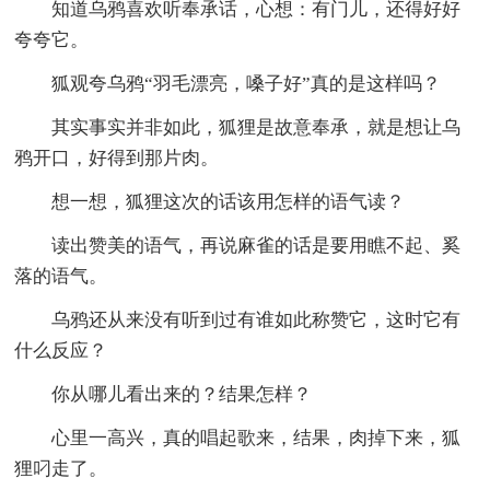
知道乌鸦喜欢听奉承话，心想：有门儿，还得好好
夸夸它。
狐观夸乌鸦“羽毛漂亮，嗓子好”真的是这样吗？
其实事实并非如此，狐狸是故意奉承，就是想让乌
鸦开口，好得到那片肉。
想一想，狐狸这次的话该用怎样的语气读？
读出赞美的语气，再说麻雀的话是要用瞧不起、奚
落的语气。
乌鸦还从来没有听到过有谁如此称赞它，这时它有
什么反应？
你从哪儿看出来的？结果怎样？
心里一高兴，真的唱起歌来，结果，肉掉下来，狐
狸叼走了。