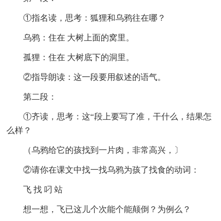
①指名读，思考：狐狸和乌鸦往在哪？
乌鸦：住在 大树上面的窝里。
孤狸：住在 大树底下的洞里。
②指导朗读：这一段要用叙述的语气。
第二段：
①齐读，思考：这“段上要写了准，干什么，结果怎
么样？
（乌鸦给它的孩找到一片肉，非常高兴，〕
②请你在课文中找一找乌鸦为孩了找食的动词：
飞 找 叼 站
想一想，飞已这儿个次能个能颠倒？为例么？