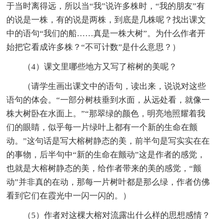
于当时离得远，所以当“我”说许多株时，“我的朋友”有
的说是一株，有的说是两株，到底是几株呢？找出课文
中的语句“我们的船……真是一株大树”。为什么作者开
始把它看成许多株？“不可计数”是什么意思？）
（4）课文里哪些地方又写了榕树的美呢？
（请学生画出课文中的语句，读出来，说说对这些
语句的体会。“一部分树枝垂到水面，从远处看，就像一
株大树卧在水面上。”“那翠绿的颜色，明亮地照耀着我
们的眼睛，似乎每一片绿叶上都有一个新的生命在颤
动。”这句话是写大榕树静态的美，前半句是写实实在在
的事物，后半句中“新的生命在颤动”这是作者的感觉，
也就是大榕树静态的美，给作者带来的美的感觉，“颤
动”并非真的在动，那每一片树叶都是那么绿，作者仿佛
看到它们在霞光中一闪一闪的。）
（5）作者对这棵大榕对流露出什么样的思想感情？