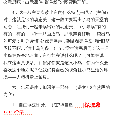
么意思呢？出示课件“群鸟纷飞”图帮助理解。
4．这一段主要应读出它的什么特点来呢？（热闹）
对，这就是它的动态美，这一段主要写出了鸟的天堂的
动态，让我们一起来读出它的动态美。（引导读“有的…
有的…有的…”和“一只画眉鸟…那歌声真好听…”读出鸟
的可爱；引导读“到处都是鸟声，到处都是鸟影”和“眼睛
应接不暇…”读出鸟的多。） 5．学生读完后问：这一只
小鸟在兴奋地叫着，它可能在说什么呢？（可能在说，
我在这里真快活。）假如你就是这只小鸟，你为什么会
喜欢这个地方呢？让我们将自己的视角往小鸟生活的环
境——大榕树身上聚集。
六、出示课件，加深第一部分：（课文7-8自然段的
内容）
1．自由读这部分。（在7-8自然
……此处隐藏
17333个字……