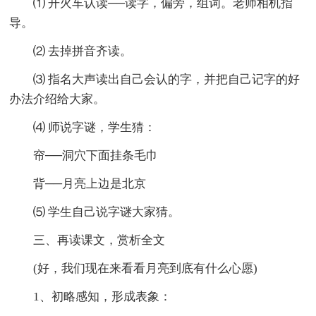
⑴ 开火车认读──读字，偏旁，组词。老师相机指
导。
⑵ 去掉拼音齐读。
⑶ 指名大声读出自己会认的字，并把自己记字的好
办法介绍给大家。
⑷ 师说字谜，学生猜：
帘──洞穴下面挂条毛巾
背──月亮上边是北京
⑸ 学生自己说字谜大家猜。
三、再读课文，赏析全文
(好，我们现在来看看月亮到底有什么心愿)
1、初略感知，形成表象：